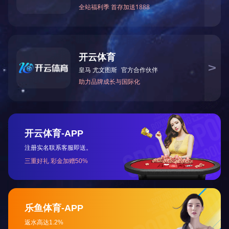
好博（中国）一站式服务官方网站
好博·体育
手机：13602889534
电话：020-32050101
邮箱：info@guoyan.com.cn
地址：广州市番禺区大石街会江石北工业路644号巨大产业园15栋B
座104
CopyRight 2018 All Right Reserved 国研机械
粤ICP备10047758号
网站地图
wb万搏体育·(中国)平台官方网站
|
LD.COM
|
火狐官方网站
|
MK体育