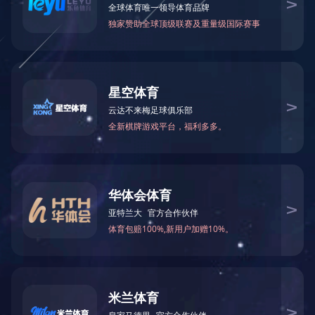
湿面专用机
好博·体育优质面设备
新型压面挂面机
共1 页
首页
上一页
1
下一页
尾页
栏目导航