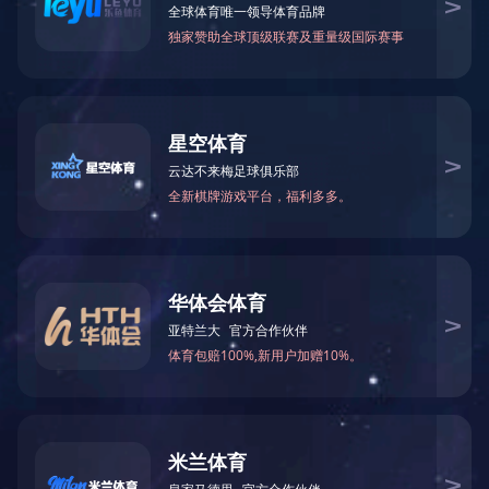
栏目导航
公司新闻
行业新闻
客户案例
新闻中心
马麒麟副镇长调研国研智造园 点赞园区发展与企业活力
新加坡制造商总会会长陈展鹏考察国研智造园 盛赞园区发展并邀
明星企业赴东南亚设厂
同心共超越 和谐铸辉煌 ——2023健力、国研公司阳朔、桂林团建
国研机械全自动自熟米粉/粉丝机助力企业实现效益创收