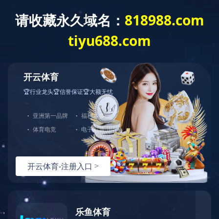
语言选择：
∷
导航菜单
Toggl
navig
行业新闻
大力弘扬工匠精神 推动米粉行业发展
高湿半膨化宽面生产技术的重大突破
共1 页
首页
上一页
1
下一页
尾页