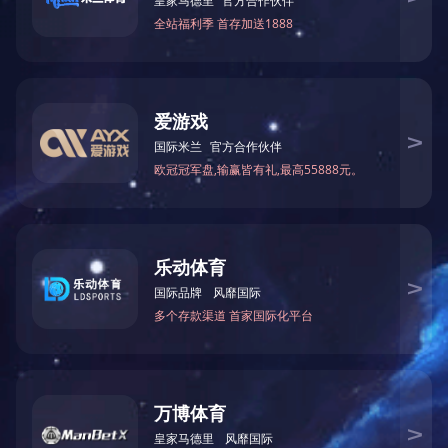
好博（中国）一站式服务官方网站
好博·体育
手机：13602889534
电话：020-32050101
邮箱：info@guoyan.com.cn
地址：广州市番禺区大石街会江石北工业路644号巨大产业园15栋B
座104
CopyRight 2018 All Right Reserved 国研机械
粤ICP备10047758号
网站地图
wb万搏体育·(中国)平台官方网站
|
LD.COM
|
火狐官方网站
|
MK体育
·（国际）官方网站
|
乐鱼·体育
|
爱体育在线登录官网）
|
米兰.体育
|